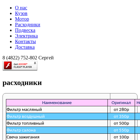
О нас
Кузов
Мотор
Расходники
Подвеска
Электрика
Контакты
Доставка
8 (4822) 752-802 Сергей
расходники
Наименование
Оригинал
Н
Фильтр масляный
от 280р
Фильтр воздушный
от 350р
Фильтр топливный
от 500р
Фильтр салона
от 550р
Свеча зажигания
от 100р